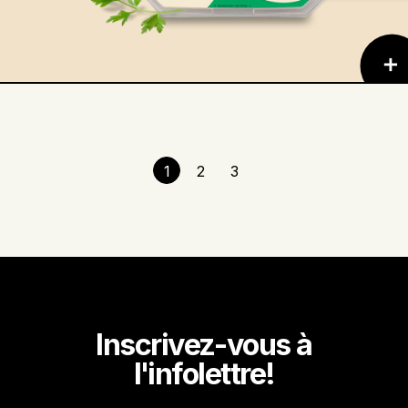
Pagination
Page
1
Page
2
Page
3
courante
Inscrivez-vous à
l'infolettre!