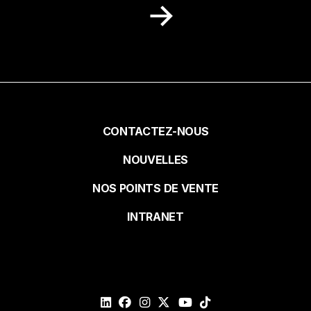
Recevez dans votre boite courriel des
idées de recettes, des promotions et des
nouvelles de notre milieu.
Prénom
Pied
CONTACTEZ-NOUS
NOUVELLES
de
Nom
NOS POINTS DE VENTE
page
INTRANET
Courriel*
Veuillez
valider