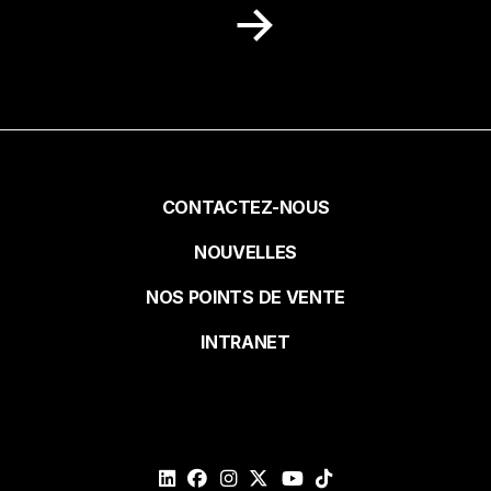
Recevez dans votre boite courriel des
idées de recettes, des promotions et des
nouvelles de notre milieu.
Prénom
Pied
CONTACTEZ-NOUS
NOUVELLES
de
Nom
NOS POINTS DE VENTE
page
INTRANET
Courriel*
Veuillez
valider