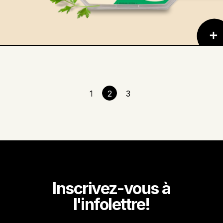
Pagination
Page
1
Page
2
Page
3
courante
Inscrivez-vous à
l'infolettre!