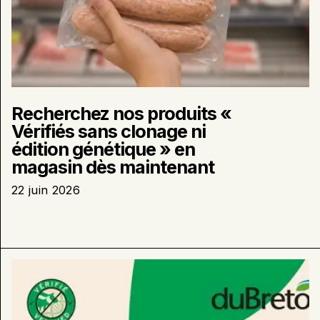
Recherchez nos produits «
Vérifiés sans clonage ni
édition génétique » en
magasin dès maintenant
22 juin 2026
En
savoir
plus
sur
: