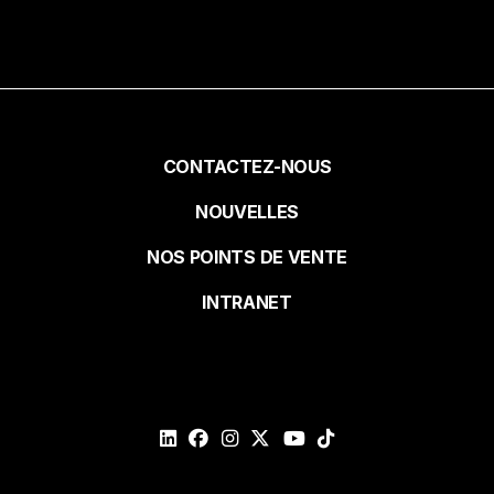
Recevez dans votre boite courriel des
idées de recettes, des promotions et des
nouvelles de notre milieu.
Prénom
Pied
CONTACTEZ-NOUS
NOUVELLES
de
Nom
NOS POINTS DE VENTE
page
INTRANET
Courriel*
Veuillez
valider
votre
demande*