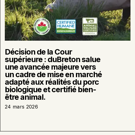
de
mise
en
marché
adapté
aux
réalités
du
Décision de la Cour
porc
supérieure : duBreton salue
biologique
une avancée majeure vers
et
certifié
un cadre de mise en marché
bien-
adapté aux réalités du porc
être
biologique et certifié bien-
animal.
être animal.
24 mars 2026