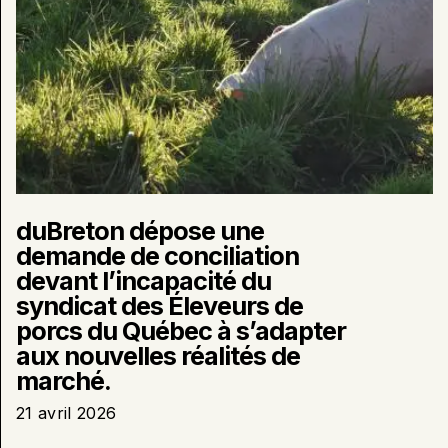
Éleveurs
de
porcs
du
Québec
à
s’adapter
aux
nouvelles
réalités
de
duBreton dépose une
marché.
demande de conciliation
devant l’incapacité du
syndicat des Éleveurs de
porcs du Québec à s’adapter
aux nouvelles réalités de
marché.
21 avril 2026