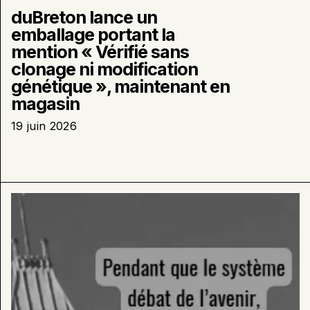
duBreton lance un
emballage portant la
mention « Vérifié sans
clonage ni modification
génétique », maintenant en
magasin
19 juin 2026
En
savoir
plus
sur
:
duBreton
lance
la
construction