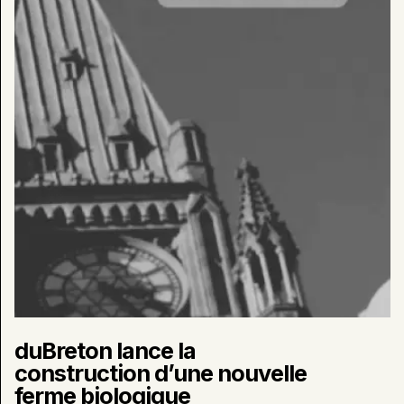
d’une
nouvelle
ferme
biologique
duBreton lance la
construction d’une nouvelle
ferme biologique