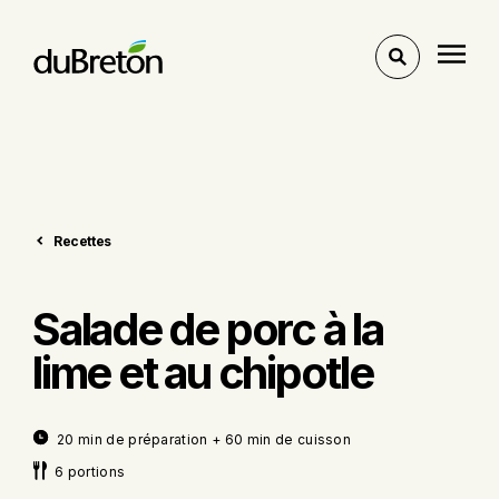
Voir
l'outil
de
recherche
Recettes
Salade de porc à la
lime et au chipotle
20 min de préparation + 60 min de cuisson
6 portions