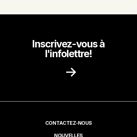
Inscrivez-vous à
l'infolettre!
Recevez dans votre boite courriel des
idées de recettes, des promotions et des
nouvelles de notre milieu.
Prénom
Pied
CONTACTEZ-NOUS
NOUVELLES