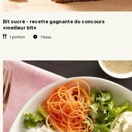
Blt sucré - recette gagnante du concours
«meilleur blt»
1 portion
75min