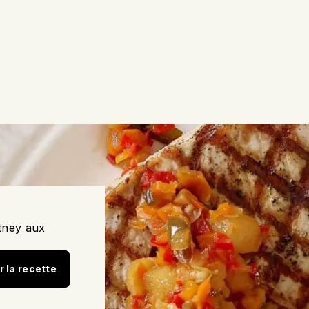
utney aux
r la recette