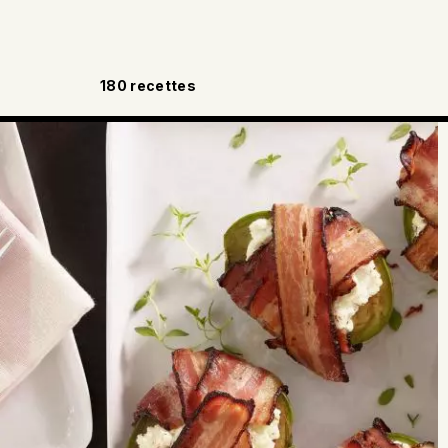
180
recettes