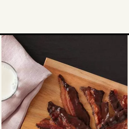
37
5
Charcuterie
Dessert
14
9
Charcuterie séchée
Entrée
20
38
Côtelette
Plat
10
128
Côtes levées de dos
3
Côtes levées de flanc
3
Escalope
0
Filet
9
Haché
27
Lanières
2
Quart de longe
18
Rôti
0
Saucisse
15