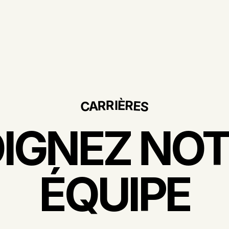
R
È
I
R
R
A
E
C
S
IGNEZ NO
ÉQUIPE