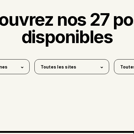
ouvrez nos 27 po
disponibles
ines
Toutes les sites
Toute
nue
Bas-Saint-Laurent
Full-ti
0
1
Québec, Qc
Part-t
1
0
ent
Brossard, Québec
Tempo
0
4
Claremont, USA
Temps 
0
es
3
Portneuf
Temps 
0
ilité
2
Rivière-du-Loup,
Étudia
8
Québec