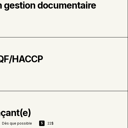
n gestion documentaire
 SQF/HACCP
açant(e)
Dès que possible
22$
$