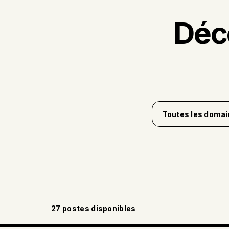
Déc
Toutes les doma
Amélioration conti
Chaîne
d'approvisionnem
Contrôle qualité
Fermes et meuneri
27
postes disponibles
Finance et comptab
Ingénierie et