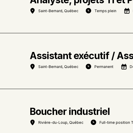
Saint-Bernard, Québec
Temps plein
Assistant exécutif / As
Saint-Bernard, Québec
Permanent
D
Boucher industriel
Rivière-du-Loup, Québec
Full-time position