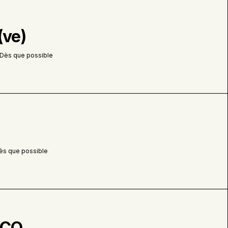
6
Perma
Saint-Marc-Des-
0
Carrières
Tempo
6
(ve)
Scott
1
0
Dès que possible
Rivière-du-Loup,
8
nes
Québec
0
Saint-Bernard, Québec
1
11
Saint-Charles-de-
5
Bellechasse, Québec
1
ng
0
ès que possible
 PCO