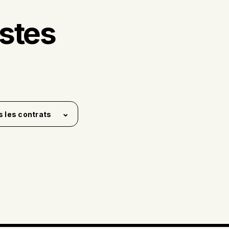
stes
s les contrats
me position
4
ime position
0
rary
0
plein
14
partiel
1
nt
0