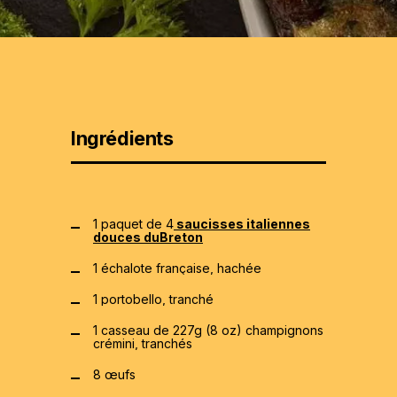
Ingrédients
1 paquet de 4
saucisses italiennes
douces duBreton
1 échalote française, hachée
1 portobello, tranché
1 casseau de 227g (8 oz) champignons
crémini, tranchés
8 œufs