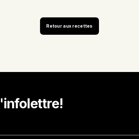
Retour aux recettes
'infolettre!
dans votre boite courriel des idées de recettes, des prom
des nouvelles de notre milieu.