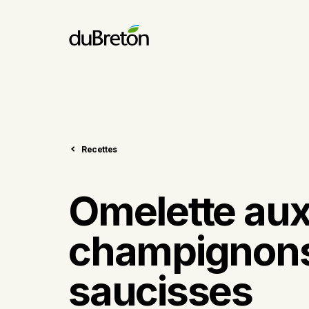
Recettes
Omelette au
champignons
saucisses