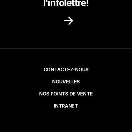
l'infolettre!
Recevez dans votre boite courriel des
idées de recettes, des promotions et des
nouvelles de notre milieu.
Prénom
Pied
CONTACTEZ-NOUS
NOUVELLES
de
Nom
NOS POINTS DE VENTE
page
INTRANET
Courriel*