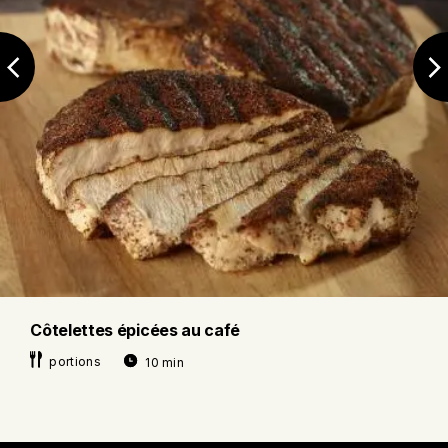
Cuisson
au
four
°
°
Préchauffer le four à 230
C (450
F).
Cuire les côtes levées 10 à 12 minutes
sur une plaque recouverte de papier
parchemin.
Couper entre les os pour partager les
côtes levées.
Cuisson
au
barbecue
Côtelettes épicées au café
portions
10 min
Préchauffer le barbecue à intensité
moyenne-élevée.
Cuire les côtes levées de 10 à 12