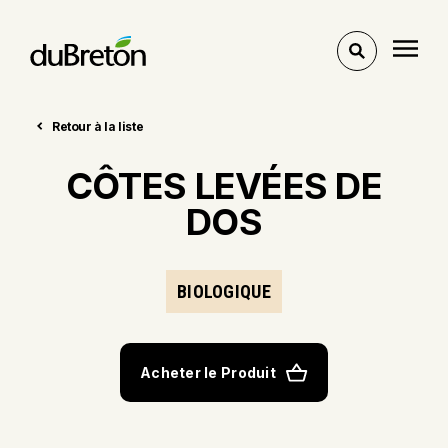
Voir
l'outil
de
recherche
Retour à la liste
CÔTES LEVÉES DE
DOS
BIOLOGIQUE
Acheter le Produit