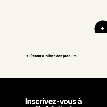
Il n’est pas nécessaire de précuire les
côtes levées lorsque vous utilisez le
porc duBreton. Si vous préférez les
précuire avant de les mettre sur le
gril, appliquez une marinade sèche et
les faire cuire, partie charnue vers le
haut et emballées hermétiquement
dans du papier d'aluminium, dans le
four ou sur le barbecue à 350 °F
Retour à la liste des produits
pendant 1 heure à 1 h 30. Ensuite
placez-les directement sur le gril à feu
moyen, en tournant et en les
badigeonnant toutes les 20 minutes
jusqu'à ce que la viande prenne une
belle couleur acajou. Vous pouvez
précuire les côtes levées et les
réfrigérer jusqu'à trois jours avant de
terminer la cuisson sur le gril.
Inscrivez-vous à