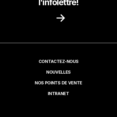
l'infolettre!
Lors de la cuisson des côtes levées
(sans pré cuisson), placez-les à la
chaleur indirecte. Préchauffer le
Recevez dans votre boite courriel des
barbecue à 250 ˚F, fermez le feu d’un
idées de recettes, des promotions et des
côté déposer les côtes levées de ce
nouvelles de notre milieu.
côté, couvercle fermé pour environ
30 minutes. Ensuite commencer à
tourner et badigeonner toutes les 20
Prénom
minutes, en refermant toujours le
couvercle, pendant 1 heure 30 à 2
Pied
CONTACTEZ-NOUS
heures.
NOUVELLES
de
Nom
NOS POINTS DE VENTE
page
INTRANET
Courriel*