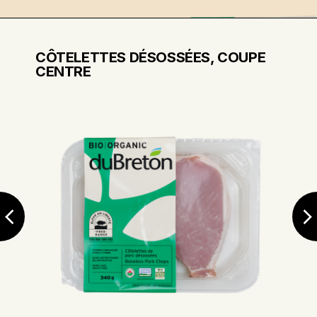
les os se détachent facilement de la
chair.
Couper entre les os pour partager les
CÔTELETTES DÉSOSSÉES, COUPE
côtes levées.
CENTRE
Trucs de cuisson
Retirez toujours la fine membrane de
la face intérieure des côtes levées
puisqu’elle durci pendant la cuisson et
agit comme une barrière, empêchant
toutes sauces que vous y
badigeonnez d'atteindre la viande.
Détachez un coin de la membrane
soigneusement avec un couteau puis
tirez délicatement. Elle devrait
s’enlever facilement.