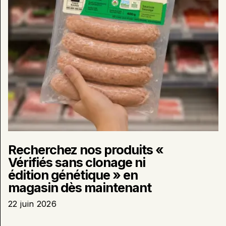
édition
génétique
»
en
magasin
dès
maintenant
Recherchez nos produits «
Vérifiés sans clonage ni
édition génétique » en
magasin dès maintenant
22 juin 2026