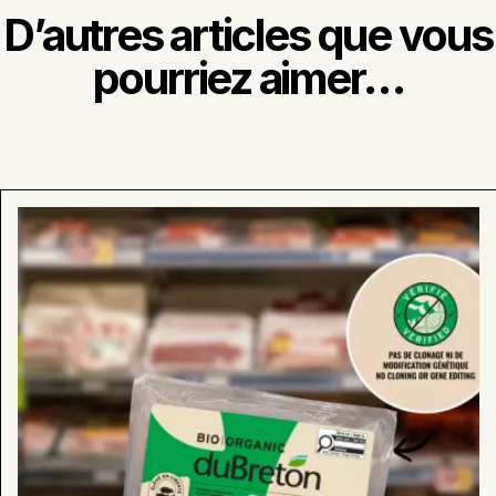
D’autres articles que vous
pourriez aimer…
En
savoir
plus
sur
:
Recherchez
nos
produits
«
Vérifiés
sans
clonage
ni