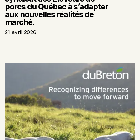
porcs du Québec à s’adapter
aux nouvelles réalités de
marché.
21 avril 2026
En
savoir
plus
sur
:
Décision
de
la
Cour
supérieure
:
duBreton
salue