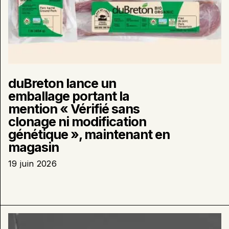
maintenant
en
magasin
duBreton lance un
emballage portant la
mention « Vérifié sans
clonage ni modification
génétique », maintenant en
magasin
19 juin 2026
En
savoir