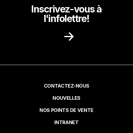
Inscrivez-vous à
l'infolettre!
Recevez dans votre boite courriel des
idées de recettes, des promotions et des
nouvelles de notre milieu.
Prénom
Pied
CONTACTEZ-NOUS
NOUVELLES
de
Nom
NOS POINTS DE VENTE
page
INTRANET
Courriel*