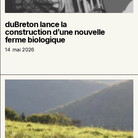
duBreton lance la
construction d’une nouvelle
ferme biologique
14 mai 2026
En
savoir
plus
sur
:
duBreton
dépose
une
demande
de