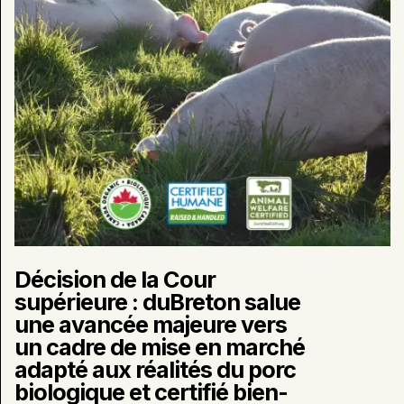
une
avancée
majeure
vers
un
cadre
de
mise
en
marché
adapté
aux
réalités
du
Décision de la Cour
porc
supérieure : duBreton salue
biologique
une avancée majeure vers
et
certifié
un cadre de mise en marché
bien-
adapté aux réalités du porc
être
biologique et certifié bien-
animal.