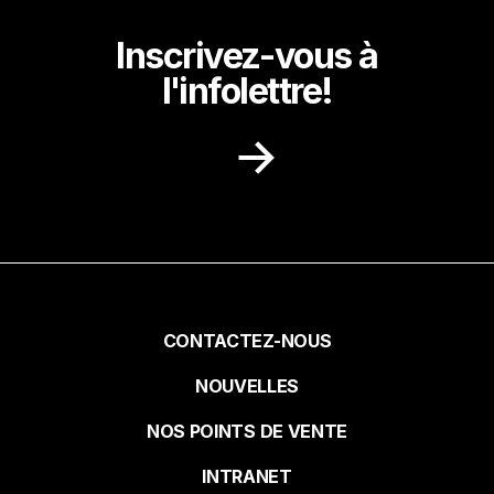
Inscrivez-vous à
l'infolettre!
Recevez dans votre boite courriel des
idées de recettes, des promotions et des
nouvelles de notre milieu.
Prénom
Pied
CONTACTEZ-NOUS
NOUVELLES
de
Nom
NOS POINTS DE VENTE
page
INTRANET