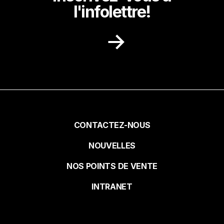
l'infolettre!
Recevez dans votre boite courriel des
idées de recettes, des promotions et des
nouvelles de notre milieu.
Prénom
Pied
CONTACTEZ-NOUS
NOUVELLES
de
Nom
NOS POINTS DE VENTE
page
INTRANET
Courriel*