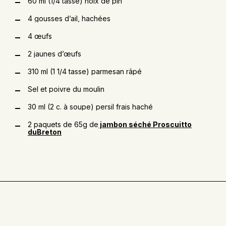
60 ml (1/4 tasse) noix de pin
4 gousses d’ail, hachées
4 œufs
2 jaunes d’œufs
310 ml (1 1/4 tasse) parmesan râpé
Sel et poivre du moulin
30 ml (2 c. à soupe) persil frais haché
2 paquets de 65g de
jambon séché Proscuitto
duBreton