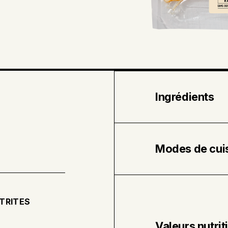
Ingrédients
Porc biologique • 
• Fumée naturelle
Modes de cui
À la poêle
Préchauffer le fo
TRITES
bacon sur une pla
minutes.
Valeurs nutrit