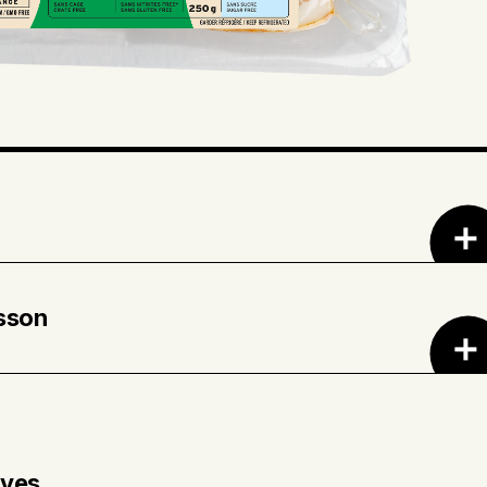
Eau • Sel de mer • Extraits de fruit et d'épice
.
sson
ur à 180 °C (350 °F). Déposer les tranches de
que allant au four. Cuire durant environ 20
ives