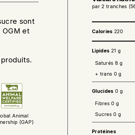
par 2 tranches (5
Au BBQ
Déposer le bacon
sucre sont
jusqu’à la cuisson
ns OGM et
Calories
220
Faire cuire jusqu’
interne de 71 °C (
Lipides
21 g
 produits.
Saturés 8 g
+ trans 0 g
Glucides
0 g
Fibres 0 g
Sucres 0 g
lobal Animal
tnership (GAP)
Protéines