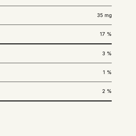
35 mg
17 %
g
3 %
1 %
2 %