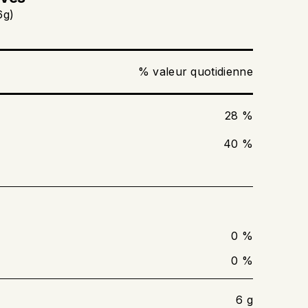
6g)
 dans une poêle. Chauffer à feu moyen
 désirée. Tourner les tranches à mi-cuisson.
% valeur quotidienne
à ce que le produit atteigne une température
160 °F).
28 %
40 %
0 %
0 %
6 g