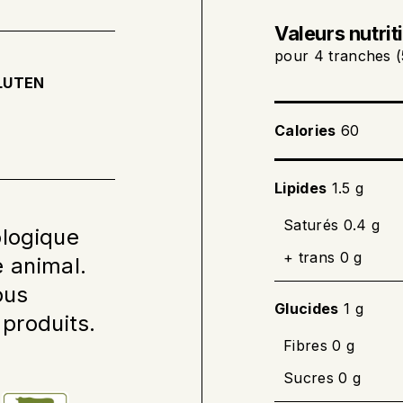
Valeurs nutrit
pour 4 tranches (
LUTEN
Calories
60
Lipides
1.5 g
Saturés 0.4 g
ologique
+ trans 0 g
e animal.
ous
Glucides
1 g
 produits.
Fibres 0 g
Sucres 0 g