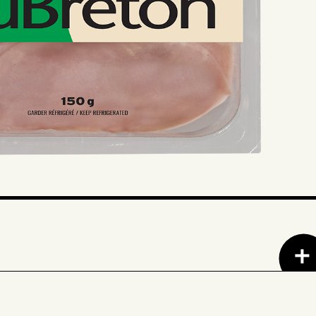
 Eau • Sel de mer • Saveur naturelle • Sucre
iologique • Extrait de fruit, de levure et
oudre biologique • Épices biologiques.