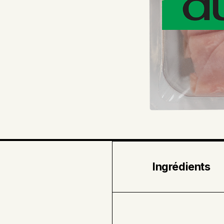
Ingrédients
Porc biologique •
de canne évaporé b
d’épice • Ail en p