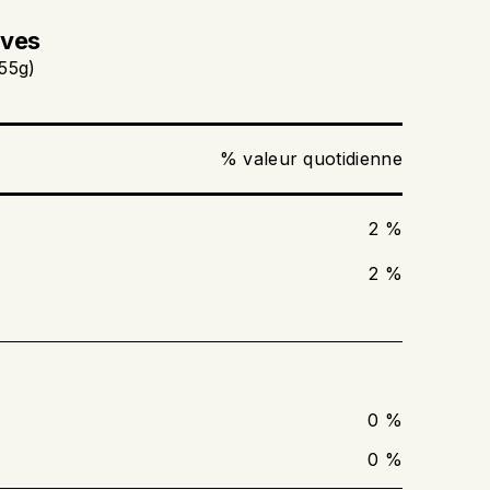
ives
55g)
% valeur quotidienne
2 %
2 %
0 %
0 %