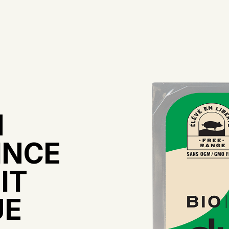
N
INCE
IT
UE