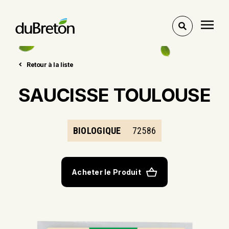
Voir
l'outil
de
recherche
Retour à la liste
SAUCISSE TOULOUSE
BIOLOGIQUE
72586
Acheter le Produit