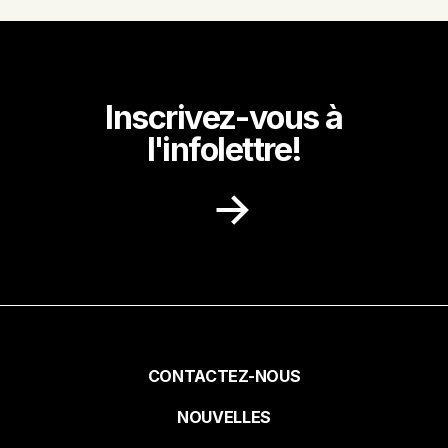
Inscrivez-vous à
l'infolettre!
Recevez dans votre boite courriel des
idées de recettes, des promotions et des
nouvelles de notre milieu.
Prénom
Pied
CONTACTEZ-NOUS
NOUVELLES
de
Nom